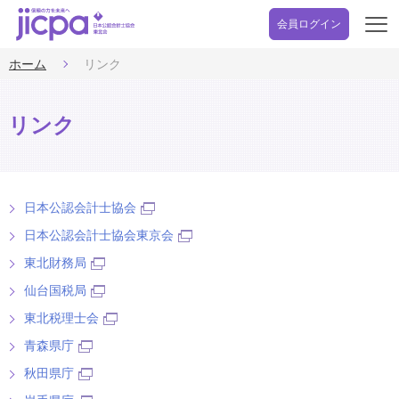
会員ログイン
開
く
ホーム
リンク
リンク
日本公認会計士協会
日本公認会計士協会東京会
東北財務局
仙台国税局
東北税理士会
青森県庁
秋田県庁